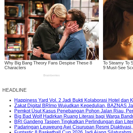
HEADLINE
Happiness Yard Vol. 2 Jadi Bukti Kolaborasi Hotel dan
Zakat Digital BRImo Wujudkan Kepedulian, BAZNAS Ja
Pemkot Usut Kasus Penebangan Pohon Jalan Riau, Peri
Big Bad Wolf Hadirkan Ruang Literasi bagi Warga Ban
BRI Gandeng Taspen Tingkatkan Perlindungan dan Lite
Padaringan Leuweung Awi Cisurupan Resmi Diaktivasi
Funtastic 8 Basketball Cup 2026 Jadi Ajang Silaturahm