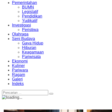
Pemerintahan
BUMN
Legislatif
Pendidikan
Yudikatif
Investigasi
Peristiwa
Olahraga
Seni Budaya
Gaya Hidup
Hiburan
Keagamaan
Pariwisata
Ekonomi
Kuliner
Pariwara
Ragam
Galeri
Indeks