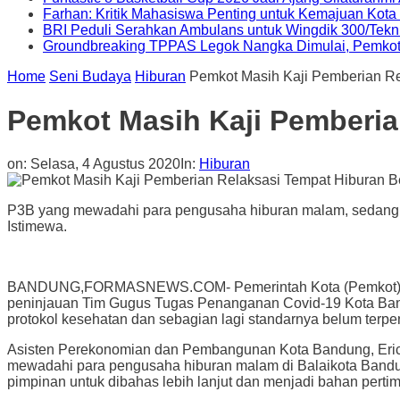
Farhan: Kritik Mahasiswa Penting untuk Kemajuan Kot
BRI Peduli Serahkan Ambulans untuk Wingdik 300/Tekn
Groundbreaking TPPAS Legok Nangka Dimulai, Pemko
Home
Seni Budaya
Hiburan
Pemkot Masih Kaji Pemberian Re
Pemkot Masih Kaji Pemberia
on:
Selasa, 4 Agustus 2020
In:
Hiburan
P3B yang mewadahi para pengusaha hiburan malam, sedang me
Istimewa.
BANDUNG,FORMASNEWS.COM- Pemerintah Kota (Pemkot) Bandun
peninjauan Tim Gugus Tugas Penanganan Covid-19 Kota Band
protokol kesehatan dan sebagian lagi standarnya belum terpe
Asisten Perekonomian dan Pembangunan Kota Bandung, Eric M
mewadahi para pengusaha hiburan malam di Balaikota Bandun
pimpinan untuk dibahas lebih lanjut dan menjadi bahan perti