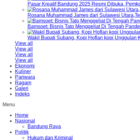
Pasar Kreatif Bandung 2025 Resmi Dibuka, Pemk
Rosana Muhammad James dari Sulawesi Utara,Terp
Bamsoet: Bisnis Tato Menggeliat Di Tengah Pand
Wakil Bupati Subang, Kopi Hoflan kopi Unggulan
View all
View all
View all
View all
Ekonomi
Kuliner
Pariwara
Ragam
Galeri
Indeks
Menu
Home
Nasional
Bandung Raya
Politik
Hukum dan Kriminal