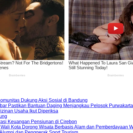
 Komunitas Dukung Aksi Sosial di Bandung
bar Pastikan Bantuan Daging Menjangkau Pelosok Purwakarta
zinan Usaha Ikut Diperiksa
dung
rasi Keuangan Pensiunan di Cirebon
, Wali Kota Dorong Wisata Berbasis Alam dan Pemberdayaan 
i Alumni dan Penggerak Sport Tourism