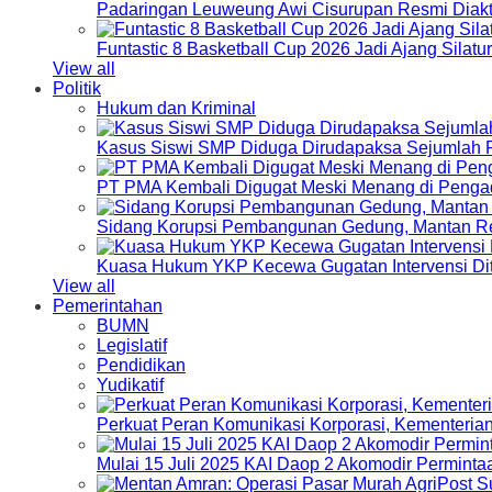
Padaringan Leuweung Awi Cisurupan Resmi Diakt
Funtastic 8 Basketball Cup 2026 Jadi Ajang Silat
View all
Politik
Hukum dan Kriminal
Kasus Siswi SMP Diduga Dirudapaksa Sejumlah P
PT PMA Kembali Digugat Meski Menang di Pengad
Sidang Korupsi Pembangunan Gedung, Mantan Re
Kuasa Hukum YKP Kecewa Gugatan Intervensi Di
View all
Pemerintahan
BUMN
Legislatif
Pendidikan
Yudikatif
Perkuat Peran Komunikasi Korporasi, Kementeri
Mulai 15 Juli 2025 KAI Daop 2 Akomodir Perminta