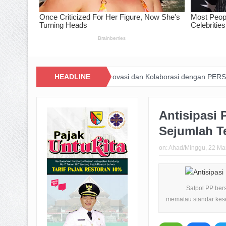
wa Barat Lewat Inovasi dan Kolaborasi dengan PERSIB
HEADLINE
Happiness 
Antisipasi 
Sejumlah T
on:
Ahad/Minggu, 22 Ma
Satpol PP ber
mematau standar keseh