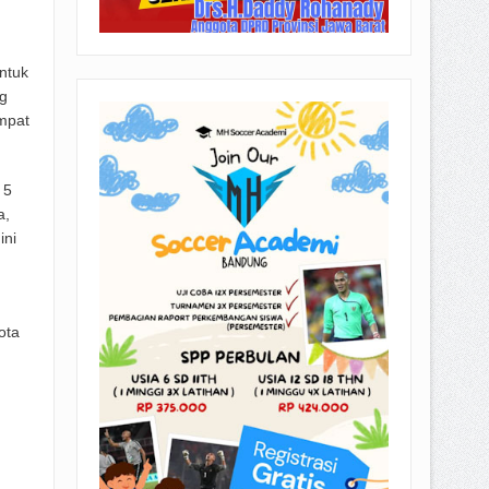
ntuk
g
mpat
 5
a,
ini
ota