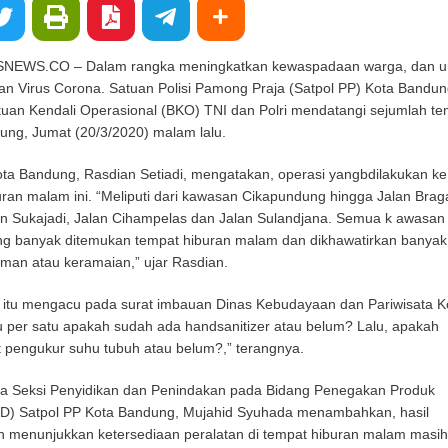
WS.CO – Dalam rangka meningkatkan kewaspadaan warga, dan u
 Virus Corona. Satuan Polisi Pamong Praja (Satpol PP) Kota Bandun
uan Kendali Operasional (BKO) TNI dan Polri mendatangi sejumlah te
ung, Jumat (20/3/2020) malam lalu.
ota Bandung, Rasdian Setiadi, mengatakan, operasi yangbdilakukan ke
ran malam ini. “Meliputi dari kawasan Cikapundung hingga Jalan Brag
an Sukajadi, Jalan Cihampelas dan Jalan Sulandjana. Semua k awasan 
ng banyak ditemukan tempat hiburan malam dan dikhawatirkan banyak
an atau keramaian,” ujar Rasdian.
al itu mengacu pada surat imbauan Dinas Kebudayaan dan Pariwisata K
u per satu apakah sudah ada handsanitizer atau belum? Lalu, apakah
t pengukur suhu tubuh atau belum?,” terangnya.
la Seksi Penyidikan dan Penindakan pada Bidang Penegakan Produk
) Satpol PP Kota Bandung, Mujahid Syuhada menambahkan, hasil
n menunjukkan ketersediaan peralatan di tempat hiburan malam masih