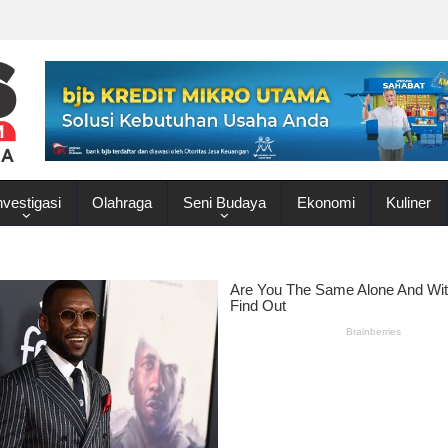
nvestigasi
Olahraga
Seni Budaya
Ekonomi
Kuliner