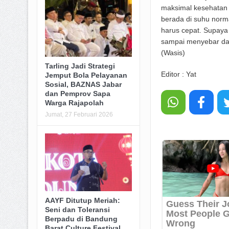
maksimal kesehatan 
berada di suhu norm
harus cepat. Supaya
sampai menyebar dan
(Wasis)
Tarling Jadi Strategi
Editor : Yat
Jemput Bola Pelayanan
Sosial, BAZNAS Jabar
dan Pemprov Sapa
Warga Rajapolah
Jumat, 27 Februari 2026
AAYF Ditutup Meriah:
Seni dan Toleransi
Berpadu di Bandung
Barat Culture Festival