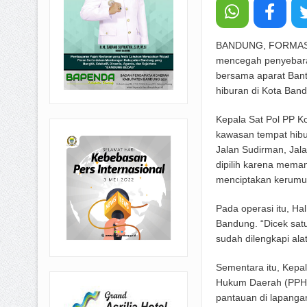
BANDUNG, FORMASNE
mencegah penyebaran
bersama aparat Bant
hiburan di Kota Band
Kepala Sat Pol PP K
kawasan tempat hibu
Jalan Sudirman, Jal
dipilih karena mema
menciptakan kerumum
Pada operasi itu, H
Bandung. “Dicek sat
sudah dilengkapi ala
Sementara itu, Kepa
Hukum Daerah (PPHD
pantauan di lapanga