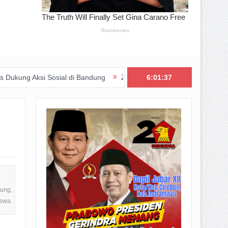
sial di Bandung
Zakat Digital BRImo Wujudkan Kepedulian, BAZNA
6:01:39
dung,
mewa.