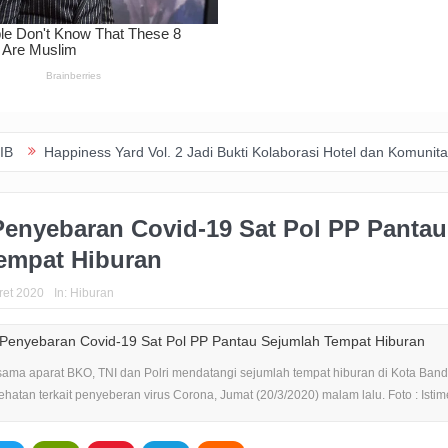
Yard Vol. 2 Jadi Bukti Kolaborasi Hotel dan Komunitas Dukung Aksi So
Penyebaran Covid-19 Sat Pol PP Pantau
empat Hiburan
ret 2020
In:
Hiburan
sama aparat BKO, TNI dan Polri mendatangi sejumlah tempat hiburan di Kota Ban
atan terkait penyeberan virus Corona, Jumat (20/3/2020) malam lalu. Foto : Isti