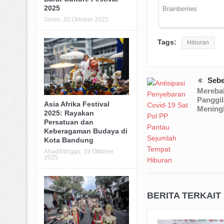
2025
Senin, 20 Oktober 2025
Tags:
Hiburan
Seb
Mereba
Panggil
Asia Afrika Festival
Mening
2025: Rayakan
Persatuan dan
Keberagaman Budaya di
Kota Bandung
Ahad/Minggu, 19 Oktober
2025
BERITA TERKAIT