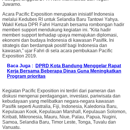
Juwarno.
Acara Pacific Exposition merupakan inisiatif Indonesia
melalui Kedubes RI untuk Selandia Baru Tantowi Yahya.
Wakil Ketua DPR Fahri Hamzah bersama rombongan hadir
memberi support mendukung kegiatan ini. “Kita hadir
memberi support terhadap upaya memajukan diplomasi,
ekonomi dan budaya Indonesia di kawasan Pasifik. Ini
strategis dan berdampak positif bagi Indonesia dan
kawasan,” ujar Fahri di sela acara pembukaan Pacific
Exposition 2019.
Baca Juga :
DPRD Kota Bandung Menggelar Rapat
Kerja Bersama Beberapa Dinas Guna Meningkatkan
Program prioritas
Kegiatan Pacific Exposition ini terdiri dari pameran dan
diskusi mengenai perdagangan, investasi, pariwisata dan
kebudayaan yang melibatkan negara-negara kawasan
Pasifik seperti Australia, Fiji, Indonesia, Kaledonia Baru,
Kepulauan Kook, Kepulauan Marshall, Kepulauan Solomon,
Kiribati, Mikronesia, Mauru, Niue, Palau, Papua, Nugini,
Samoa, Selandia Baru, Timor Leste, Tonga, Tuvalu dan
Vanuatu.