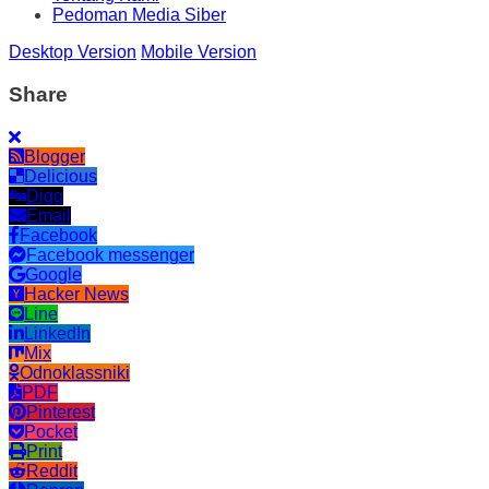
Pedoman Media Siber
Desktop Version
Mobile Version
Share
Blogger
Delicious
Digg
Email
Facebook
Facebook messenger
Google
Hacker News
Line
LinkedIn
Mix
Odnoklassniki
PDF
Pinterest
Pocket
Print
Reddit