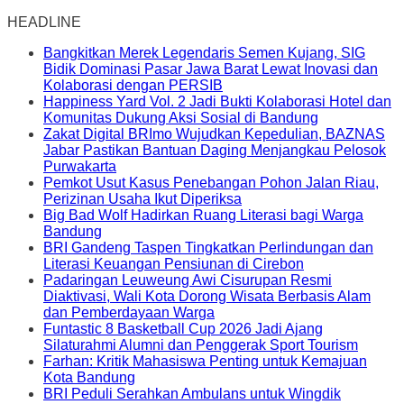
HEADLINE
Bangkitkan Merek Legendaris Semen Kujang, SIG
Bidik Dominasi Pasar Jawa Barat Lewat Inovasi dan
Kolaborasi dengan PERSIB
Happiness Yard Vol. 2 Jadi Bukti Kolaborasi Hotel dan
Komunitas Dukung Aksi Sosial di Bandung
Zakat Digital BRImo Wujudkan Kepedulian, BAZNAS
Jabar Pastikan Bantuan Daging Menjangkau Pelosok
Purwakarta
Pemkot Usut Kasus Penebangan Pohon Jalan Riau,
Perizinan Usaha Ikut Diperiksa
Big Bad Wolf Hadirkan Ruang Literasi bagi Warga
Bandung
BRI Gandeng Taspen Tingkatkan Perlindungan dan
Literasi Keuangan Pensiunan di Cirebon
Padaringan Leuweung Awi Cisurupan Resmi
Diaktivasi, Wali Kota Dorong Wisata Berbasis Alam
dan Pemberdayaan Warga
Funtastic 8 Basketball Cup 2026 Jadi Ajang
Silaturahmi Alumni dan Penggerak Sport Tourism
Farhan: Kritik Mahasiswa Penting untuk Kemajuan
Kota Bandung
BRI Peduli Serahkan Ambulans untuk Wingdik