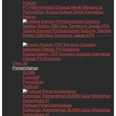
PT PMA Kembali Digugat Meski Menang di
Pengadilan, Kuasa Hukum Soroti Kepastian
Hukum
- 2 bulan ago
Sidang Korupsi Pembangunan Gedung, Mantan
Rektor ISBI Akui Tanggung Jawab KPA
- 2 tahun
ago
Kuasa Hukum YKP Kecewa Gugatan Intervensi
Ditolak PN Bandung
- 2 tahun ago
View all
Pemerintahan
BUMN
Legislatif
Pendidikan
Yudikatif
Perkuat Peran Komunikasi
Korporasi, Kementerian BUMN Gelar Workshop
Komunikasi AI
- 12 bulan ago