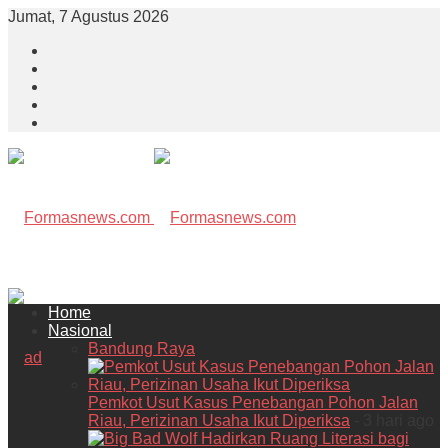
Jumat, 7 Agustus 2026
Home
Nasional
Bandung Raya
Pemkot Usut Kasus Penebangan Pohon Jalan
Riau, Perizinan Usaha Ikut Diperiksa
- 3 hari ago