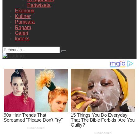
Pariwisata
Ekonomi
Kuliner
Pariwara
Ragam
Galeri
Indeks