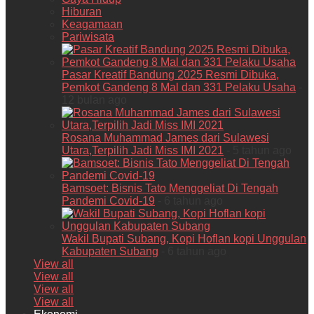
Hiburan
Keagamaan
Pariwisata
Pasar Kreatif Bandung 2025 Resmi Dibuka,
Pemkot Gandeng 8 Mal dan 331 Pelaku Usaha
-
12 bulan ago
Rosana Muhammad James dari Sulawesi
Utara,Terpilih Jadi Miss IMI 2021
- 5 tahun ago
Bamsoet: Bisnis Tato Menggeliat Di Tengah
Pandemi Covid-19
- 6 tahun ago
Wakil Bupati Subang, Kopi Hoflan kopi Unggulan
Kabupaten Subang
- 6 tahun ago
View all
View all
View all
View all