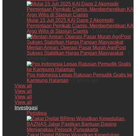
Mulai 15 Juli 2025 KAI Daop 2 Akomodir
Permintaan Pemkab Ciamis, Memberhentikan KA
Argo Wilis di Stasiun Ciamis
- 1 tahun ago
Mentan Amran: Operasi Pasar Murah AgriPost
Sukses Stabilkan Harga Pangan Masyarakat
- 1
tahun ago
Pos Indonesia Lepas Ratusan Pemudik Gratis ke
Kampung Halaman
- 1 tahun ago
View all
View all
View all
View all
Investigasi
Peristiwa
Zakat Digital BRImo Wujudkan Kepedulian,