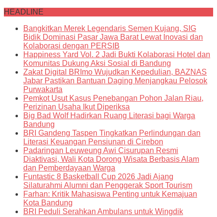
HEADLINE
Bangkitkan Merek Legendaris Semen Kujang, SIG
Bidik Dominasi Pasar Jawa Barat Lewat Inovasi dan
Kolaborasi dengan PERSIB
Happiness Yard Vol. 2 Jadi Bukti Kolaborasi Hotel dan
Komunitas Dukung Aksi Sosial di Bandung
Zakat Digital BRImo Wujudkan Kepedulian, BAZNAS
Jabar Pastikan Bantuan Daging Menjangkau Pelosok
Purwakarta
Pemkot Usut Kasus Penebangan Pohon Jalan Riau,
Perizinan Usaha Ikut Diperiksa
Big Bad Wolf Hadirkan Ruang Literasi bagi Warga
Bandung
BRI Gandeng Taspen Tingkatkan Perlindungan dan
Literasi Keuangan Pensiunan di Cirebon
Padaringan Leuweung Awi Cisurupan Resmi
Diaktivasi, Wali Kota Dorong Wisata Berbasis Alam
dan Pemberdayaan Warga
Funtastic 8 Basketball Cup 2026 Jadi Ajang
Silaturahmi Alumni dan Penggerak Sport Tourism
Farhan: Kritik Mahasiswa Penting untuk Kemajuan
Kota Bandung
BRI Peduli Serahkan Ambulans untuk Wingdik