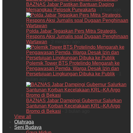
BAZNAS Jabar Pastikan Bantuan Daging
Menjangkau Pelosok Purwakarta
- 3 hari ago
Polda Jabar Tegaskan Pers Mitra Strategis,
Respons Aksi Jurnalis soal Dugaan Penghinaan
Wartawan
- 2 minggu ago
Polemik Tower BTS Protelindo Mengarah ke
Pengawasan Pemda, Warga Desak Izin dan
Persetujuan Lingkungan Dibuka ke Publik
- 1
bulan ago
BAZNAS Jabar Dampingi Gubernur Salurkan
Santunan Korban Kecelakaan KRL–KA Argo
Bromo di Bekasi
- 3 bulan ago
View all
Olahraga
Seni Budaya
Gaya Hidup