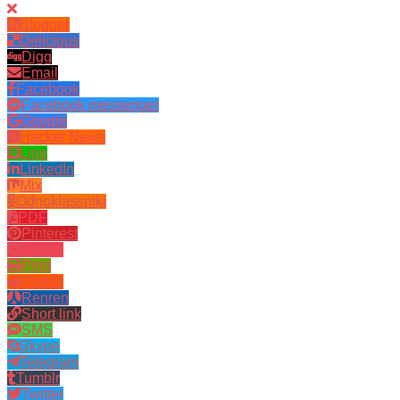
Blogger
Delicious
Digg
Email
Facebook
Facebook messenger
Google
Hacker News
Line
LinkedIn
Mix
Odnoklassniki
PDF
Pinterest
Pocket
Print
Reddit
Renren
Short link
SMS
Skype
Telegram
Tumblr
Twitter