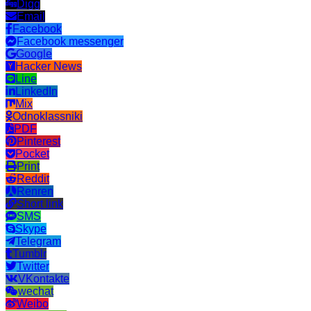
Digg
Email
Facebook
Facebook messenger
Google
Hacker News
Line
LinkedIn
Mix
Odnoklassniki
PDF
Pinterest
Pocket
Print
Reddit
Renren
Short link
SMS
Skype
Telegram
Tumblr
Twitter
VKontakte
wechat
Weibo