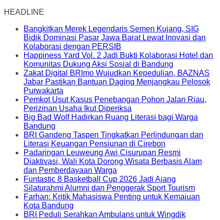
HEADLINE
Bangkitkan Merek Legendaris Semen Kujang, SIG
Bidik Dominasi Pasar Jawa Barat Lewat Inovasi dan
Kolaborasi dengan PERSIB
Happiness Yard Vol. 2 Jadi Bukti Kolaborasi Hotel dan
Komunitas Dukung Aksi Sosial di Bandung
Zakat Digital BRImo Wujudkan Kepedulian, BAZNAS
Jabar Pastikan Bantuan Daging Menjangkau Pelosok
Purwakarta
Pemkot Usut Kasus Penebangan Pohon Jalan Riau,
Perizinan Usaha Ikut Diperiksa
Big Bad Wolf Hadirkan Ruang Literasi bagi Warga
Bandung
BRI Gandeng Taspen Tingkatkan Perlindungan dan
Literasi Keuangan Pensiunan di Cirebon
Padaringan Leuweung Awi Cisurupan Resmi
Diaktivasi, Wali Kota Dorong Wisata Berbasis Alam
dan Pemberdayaan Warga
Funtastic 8 Basketball Cup 2026 Jadi Ajang
Silaturahmi Alumni dan Penggerak Sport Tourism
Farhan: Kritik Mahasiswa Penting untuk Kemajuan
Kota Bandung
BRI Peduli Serahkan Ambulans untuk Wingdik