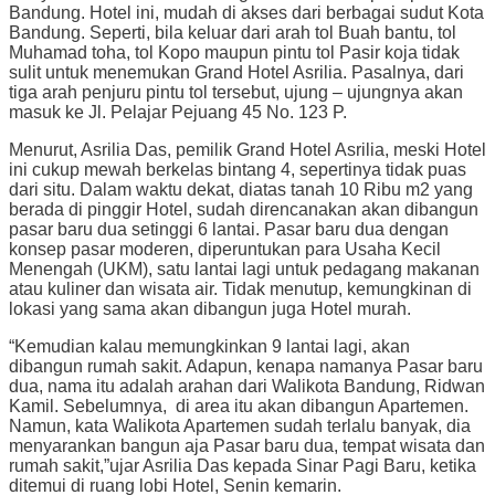
Bandung. Hotel ini, mudah di akses dari berbagai sudut Kota
Bandung. Seperti, bila keluar dari arah tol Buah bantu, tol
Muhamad toha, tol Kopo maupun pintu tol Pasir koja tidak
sulit untuk menemukan Grand Hotel Asrilia. Pasalnya, dari
tiga arah penjuru pintu tol tersebut, ujung – ujungnya akan
masuk ke Jl. Pelajar Pejuang 45 No. 123 P.
Menurut, Asrilia Das, pemilik Grand Hotel Asrilia, meski Hotel
ini cukup mewah berkelas bintang 4, sepertinya tidak puas
dari situ. Dalam waktu dekat, diatas tanah 10 Ribu m2 yang
berada di pinggir Hotel, sudah direncanakan akan dibangun
pasar baru dua setinggi 6 lantai. Pasar baru dua dengan
konsep pasar moderen, diperuntukan para Usaha Kecil
Menengah (UKM), satu lantai lagi untuk pedagang makanan
atau kuliner dan wisata air. Tidak menutup, kemungkinan di
lokasi yang sama akan dibangun juga Hotel murah.
“Kemudian kalau memungkinkan 9 lantai lagi, akan
dibangun rumah sakit. Adapun, kenapa namanya Pasar baru
dua, nama itu adalah arahan dari Walikota Bandung, Ridwan
Kamil. Sebelumnya, di area itu akan dibangun Apartemen.
Namun, kata Walikota Apartemen sudah terlalu banyak, dia
menyarankan bangun aja Pasar baru dua, tempat wisata dan
rumah sakit,”ujar Asrilia Das kepada Sinar Pagi Baru, ketika
ditemui di ruang lobi Hotel, Senin kemarin.